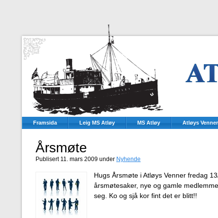
Framsida
Leig MS Atløy
MS Atløy
Atløys Venner
Årsmøte
Publisert 11. mars 2009 under
Nyhende
Hugs Årsmøte i Atløys Venner fredag 1
årsmøtesaker, nye og gamle medlemmer 
seg. Ko og sjå kor fint det er blitt!!