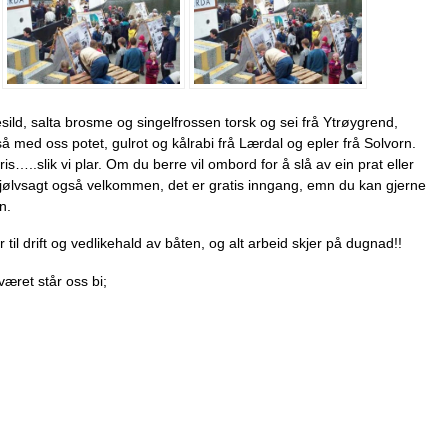
sild, salta brosme og singelfrossen torsk og sei frå Ytrøygrend,
å med oss potet, gulrot og kålrabi frå Lærdal og epler frå Solvorn.
 pris…..slik vi plar. Om du berre vil ombord for å slå av ein prat eller
sjølvsagt også velkommen, det er gratis inngang, emn du kan gjerne
n.
 til drift og vedlikehald av båten, og alt arbeid skjer på dugnad!!
 været står oss bi;