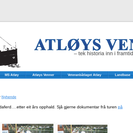
– tek historia inn i framti
MS Atløy
Atløys Venner
Veteranbåtlaget Atløy
Landbase
r
Nyhende
rdaferd….etter eit års opphald. Sjå gjerne dokumentar frå turen
på