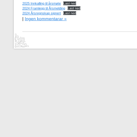
2025 Innkalling til årsmøte
Last ned
2024 Framlegg til Årsmelding
Last ned
2024 Årsregnskap signert
Last ned
|
Ingen kommentarar »