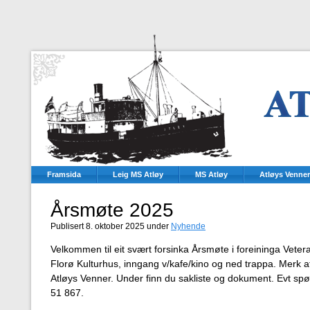
Framsida
Leig MS Atløy
MS Atløy
Atløys Venner
Årsmøte 2025
Publisert 8. oktober 2025 under
Nyhende
Velkommen til eit svært forsinka Årsmøte i foreininga Vetera
Florø Kulturhus, inngang v/kafe/kino og ned trappa. Merk at
Atløys Venner. Under finn du sakliste og dokument. Evt spø
51 867.