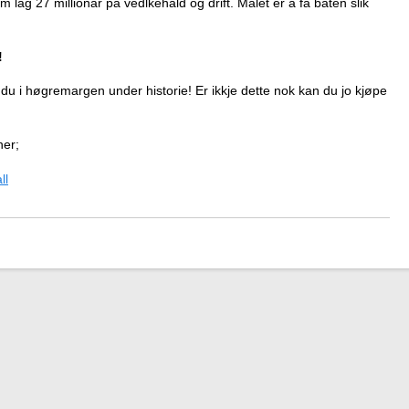
 lag 27 millionar på vedlkehald og drift. Målet er å få båten slik
!
n du i høgremargen under historie! Er ikkje dette nok kan du jo kjøpe
her;
ll