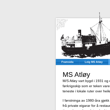
Framsida
Leig MS Atløy
MS Atløy
M/S Atløy vart bygd i 1931 og
førkrigsskip som er teken vare
teneste i lokale ruter over hei
I førstninga av 1980-åra gjekk
frå private eigarar for å rest