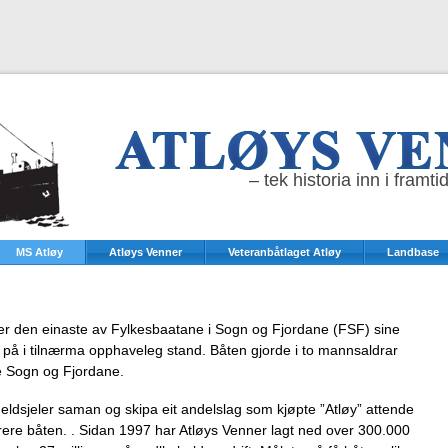
– tek historia inn i framti
MS Atløy
Atløys Venner
Veteranbåtlaget Atløy
Landbase
 er den einaste av Fylkesbaatane i Sogn og Fjordane (FSF) sine
 på i tilnærma opphaveleg stand. Båten gjorde i to mannsaldrar
le Sogn og Fjordane.
 eldsjeler saman og skipa eit andelslag som kjøpte ”Atløy” attende
aurere båten. . Sidan 1997 har Atløys Venner lagt ned over 300.000