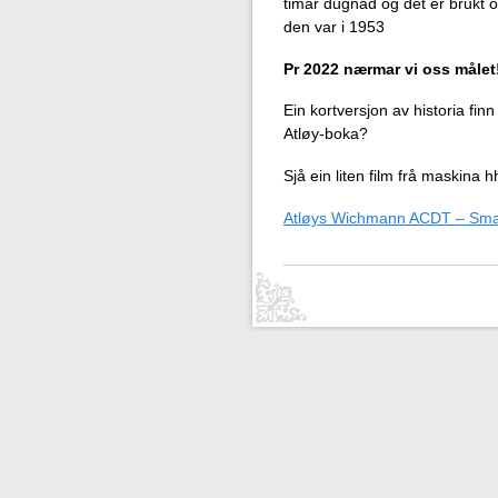
timar dugnad og det er brukt om
den var i 1953
Pr 2022 nærmar vi oss målet
Ein kortversjon av historia fin
Atløy-boka?
Sjå ein liten film frå maskina h
Atløys Wichmann ACDT – Sma