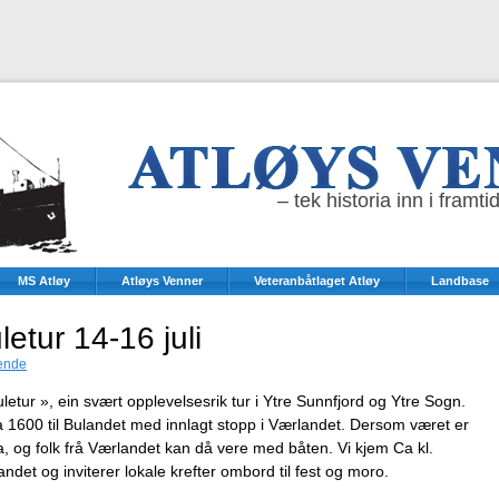
– tek historia inn i framti
MS Atløy
Atløys Venner
Veteranbåtlaget Atløy
Landbase
letur 14-16 juli
ende
Suletur », ein svært opplevelsesrik tur i Ytre Sunnfjord og Ytre Sogn.
a 1600 til Bulandet med innlagt stopp i Værlandet. Dersom været er
a, og folk frå Værlandet kan då vere med båten. Vi kjem Ca kl.
ndet og inviterer lokale krefter ombord til fest og moro.