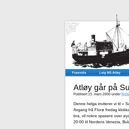
Framsida
Leig MS Atløy
Atløy går på Su
Publisert 15. mars 2000 under
Nyh
Denne helga inviterer vi til « 
Avgang frå Florø fredag klokk
bra, vil nokre spasere over øy
20:00 til Nordens Venezia, Bula