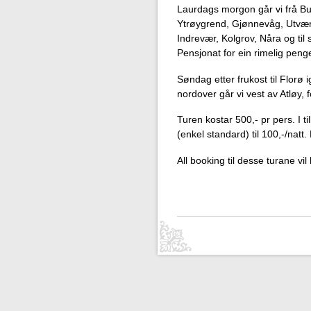
Laurdags morgon går vi frå Bul
Ytrøygrend, Gjønnevåg, Utvær 
Indrevær, Kolgrov, Nåra og til
Pensjonat for ein rimelig peng
Søndag etter frukost til Flor
nordover går vi vest av Atløy, 
Turen kostar 500,- pr pers. I t
(enkel standard) til 100,-/natt
All booking til desse turane vi