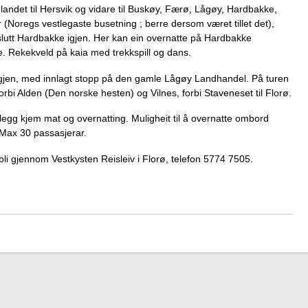
andet til Hersvik og vidare til Buskøy, Færø, Lågøy, Hardbakke,
(Noregs vestlegaste busetning ; berre dersom været tillet det),
 slutt Hardbakke igjen. Her kan ein overnatte på Hardbakke
e. Rekekveld på kaia med trekkspill og dans.
ø igjen, med innlagt stopp på den gamle Lågøy Landhandel. På turen
forbi Alden (Den norske hesten) og Vilnes, forbi Staveneset til Florø.
illegg kjem mat og overnatting. Muligheit til å overnatte ombord
. Max 30 passasjerar.
l bli gjennom Vestkysten Reisleiv i Florø, telefon 5774 7505.