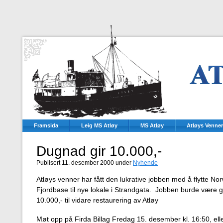
Framsida
Leig MS Atløy
MS Atløy
Atløys Venner
Dugnad gir 10.000,-
Publisert 11. desember 2000 under
Nyhende
Atløys venner har fått den lukrative jobben med å flytte N
Fjordbase til nye lokale i Strandgata. Jobben burde være gjo
10.000,- til vidare restaurering av Atløy
Møt opp på Firda Billag Fredag 15. desember kl. 16:50, ell