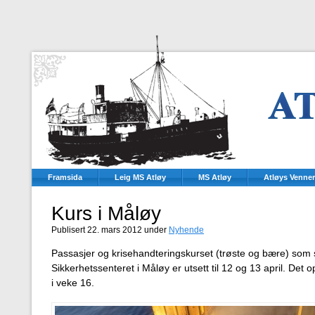
Framsida
Leig MS Atløy
MS Atløy
Atløys Venner
Kurs i Måløy
Publisert 22. mars 2012 under
Nyhende
Passasjer og krisehandteringskurset (trøste og bære) som 
Sikkerhetssenteret i Måløy er utsett til 12 og 13 april. Det
i veke 16.