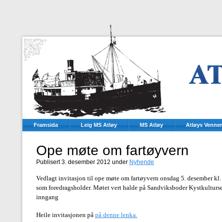
Framsida
Leig MS Atløy
MS Atløy
Atløys Venner
Ope møte om fartøyvern
Publisert 3. desember 2012 under
Nyhende
Vedlagt invitasjon til ope møte om fartøyvern onsdag 5. desember kl
som foredragsholder. Møtet vert halde på Sandviksboder Kystkultursen
inngang
Heile invitasjonen på
på denne lenka.