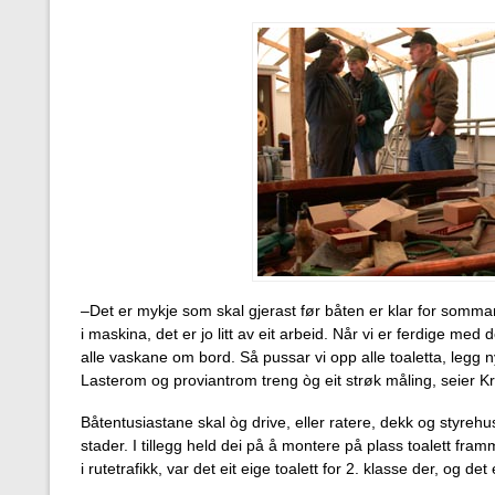
–Det er mykje som skal gjerast før båten er klar for sommar
i maskina, det er jo litt av eit arbeid. Når vi er ferdige med d
alle vaskane om bord. Så pussar vi opp alle toaletta, legg 
Lasterom og proviantrom treng òg eit strøk måling, seier Kr
Båtentusiastane skal òg drive, eller ratere, dekk og styrehust
stader. I tillegg held dei på å montere på plass toalett fra
i rutetrafikk, var det eit eige toalett for 2. klasse der, og det 