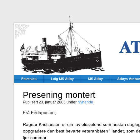
Framsida
Leig MS Atløy
MS Atløy
Atløys Venner
Presening montert
Publisert 23. januar 2003 under
Nyhende
Frå Firdaposten;
Ragnar Kristiansen er ein av eldsjelene som nestan dagleg t
oppgradere den best bevarte veteranbåten i landet, som den
fjor sommar.