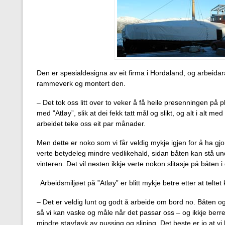
Den er spesialdesigna av eit firma i Hordaland, og arbeida
rammeverk og montert den.
– Det tok oss litt over to veker å få heile presenningen på pl
med ”Atløy”, slik at dei fekk tatt mål og slikt, og alt i alt m
arbeidet teke oss eit par månader.
Men dette er noko som vi får veldig mykje igjen for å ha gjo
verte betydeleg mindre vedlikehald, sidan båten kan stå u
vinteren. Det vil nesten ikkje verte nokon slitasje på båten i 
Arbeidsmiljøet på ”Atløy” er blitt mykje betre etter at telte
– Det er veldig lunt og godt å arbeide om bord no. Båten og
så vi kan vaske og måle når det passar oss – og ikkje berre 
mindre støvføyk av pussing og sliping. Det beste er jo at vi