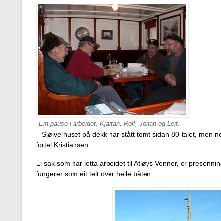
Ein pause i arbeidet. Kjartan, Rolf, Johan og Leif.
– Sjølve huset på dekk har stått tomt sidan 80-talet, men no v
fortel Kristiansen.
Ei sak som har letta arbeidet til Atløys Venner, er presen
fungerer som eit telt over heile båten.