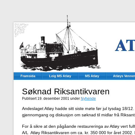
Framsida
Leig MS Atløy
MS Atløy
Atløys Venner
Søknad Riksantikvaren
Publisert 19. desember 2001 under
Nyhende
Andeslaget Atløy hadde sitt siste møte før jul tysdag 18/12.
gjennomgang og diskusjon om søknad til midlar frå Riksantik
For å sikre at den pågåande restaureringa av Atløy vert fullf
A/L Atløy Riksantikvaren om ca. kr. 350 000 for året 2002.