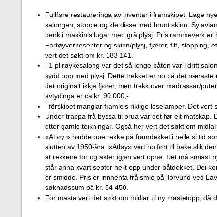
Fullføre restaureringa av inventar i framskipet. Lage n
salongen, stoppe og kle disse med brunt skinn. Sy avlan
benk i maskinistlugar med grå plysj. Pris rammeverk er
Fartøyvernesenter og skinn/plysj, fjærer, filt, stopping, 
vert det søkt om kr. 183 141.
I 1 pl røykesalong var det så lenge båten var i drift salo
sydd opp med plysj. Dette trekket er no på det næraste ut
det originalt ikkje fjører, men trekk over madrassar/pute
avtydinga er ca kr. 90.000,-
I fôrskipet manglar framleis riktige leselamper. Det vert 
Under trappa frå byssa til brua var det før eit matskap. D
etter gamle teikningar. Også her vert det søkt om midlar
«Atløy » hadde ope rekke på framdekket i heile si tid som
slutten av 1950-åra. «Atløy» vert no ført til bake slik d
at rekkene for og akter igjen vert opne. Det må smiast n
står anna kvart septer heilt opp under båtdekket. Dei ko
er smidde. Pris er innhenta frå smie på Torvund ved Lavi
søknadssum på kr. 54 450.
For masta vert det søkt om midlar til ny mastetopp, då d