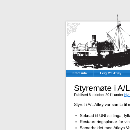
Framsida
Leig MS Atløy
Styremøte i A/L
Publisert 6. oktober 2011 under
Ny
Styret i A/L Atløy var samla ti
Søknad til UNI stiftinga, fy
Restaureringsplanar for vin
Samarbeidet med Atløys V