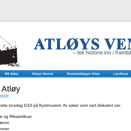
– tek historia inn i framti
MS Atløy
Atløys Venner
Veteranbåtlaget Atløy
Landbase
 Atløy
hende
l møte torsdag 6/10 på Kystmuseet. Av saker som vart diskutert var:
lke og Riksantikvar
teren
enner