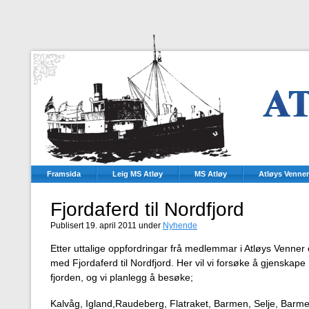
Framsida
Leig MS Atløy
MS Atløy
Atløys Venner
Fjordaferd til Nordfjord
Publisert 19. april 2011 under
Nyhende
Etter uttalige oppfordringar frå medlemmar i Atløys Venner 
med Fjordaferd til Nordfjord. Her vil vi forsøke å gjenskape 
fjorden, og vi planlegg å besøke;
Kalvåg, Igland,Raudeberg, Flatraket, Barmen, Selje, Barm