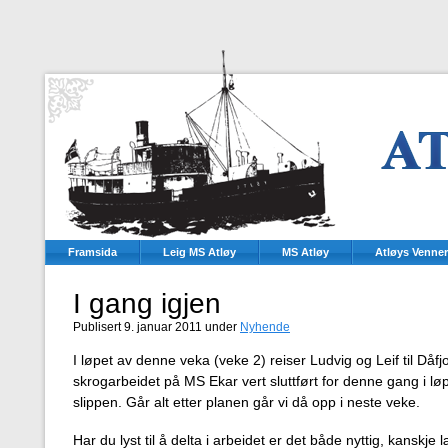
Framsida
Leig MS Atløy
MS Atløy
Atløys Venner
I gang igjen
Publisert 9. januar 2011 under
Nyhende
I løpet av denne veka (veke 2) reiser Ludvig og Leif til Dåfj
skrogarbeidet på MS Ekar vert sluttført for denne gang i lø
slippen. Går alt etter planen går vi då opp i neste veke.
Har du lyst til å delta i arbeidet er det både nyttig, kanskje 