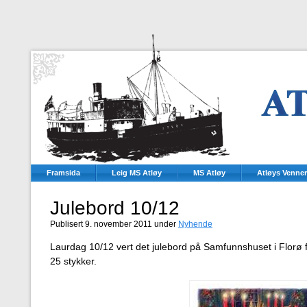
Framsida
Leig MS Atløy
MS Atløy
Atløys Venner
Julebord 10/12
Publisert 9. november 2011 under
Nyhende
Laurdag 10/12 vert det julebord på Samfunnshuset i Florø 
25 stykker.