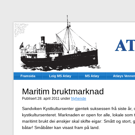
Framsida
Leig MS Atløy
MS Atløy
Atløys Venner
Maritim bruktmarknad
Publisert 28. april 2011 under
Nyhende
Sandviken Kystkultursenter gjentek suksessen frå siste år, o
kystkultursenteret. Marknaden er open for alle, lokale som 
maritimt brukt dei ønskjer skal skifte eigar: Smått og stort,
båtar! Småbåter kan visast fram på land.