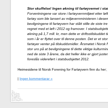
Stor skuffelse! Ingen økning til fartøyvernet i sta
Forventningene var store i fartøyvernmiljøet etter løf
fartøy som ble lansert av miljøvernministeren i des
bevilgningene til fartøyvern har stått stille de siste 
regnet med et løft i 2012 og framover. I statsbudsjet
økning på 1,7 mill. kr, men dette er driftsstilskuddet 
som i år er flyttet over til denne posten. Det er et s
fartøyer venter på tilskuddsmidler. Årsmøtet i Norsk
stor uro på at bevilgningene til dette viktige kulturmin
ned de siste 3 årene, da det heller ikke er gjort juste
foreslås videreført i statsbudsjettet 2012.
Heimesidene til Norsk Forening for Fartøyvern finn du her;
|
Ingen kommentarar »