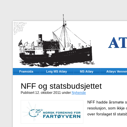
Framsida
Leig MS Atløy
MS Atløy
Atløys Venner
NFF og statsbudsjettet
Publisert 12. oktober 2011 under
Nyhende
NFF hadde årsmøte si
resolusjon, som ikkje
over forslaget til stats