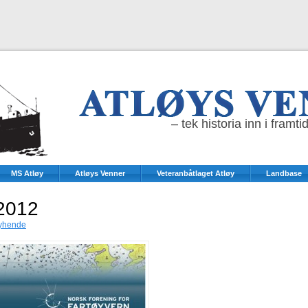
– tek historia inn i framti
MS Atløy
Atløys Venner
Veteranbåtlaget Atløy
Landbase
/2012
yhende