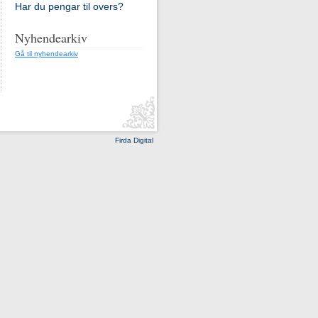
Har du pengar til overs?
Nyhendearkiv
Gå til nyhendearkiv
Firda Digital