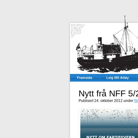
Framsida
Leig MS Atløy
Nytt frå NFF 5
Publisert 24. oktober 2012 under
N