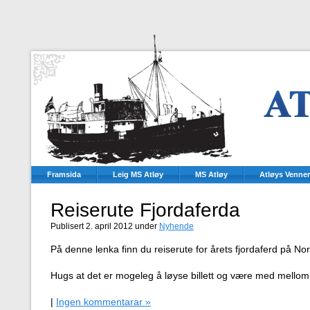
Framsida
Leig MS Atløy
MS Atløy
Atløys Venner
Reiserute Fjordaferda
Publisert 2. april 2012 under
Nyhende
På denne lenka finn du reiserute for årets fjordaferd på No
Hugs at det er mogeleg å løyse billett og være med mello
|
Ingen kommentarar »