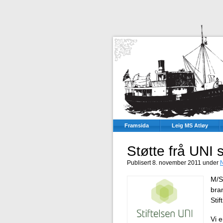
Framsida
Leig MS Atløy
Støtte frå UNI s
Publisert 8. november 2011 under
M/S 
bran
Stif
Vi e