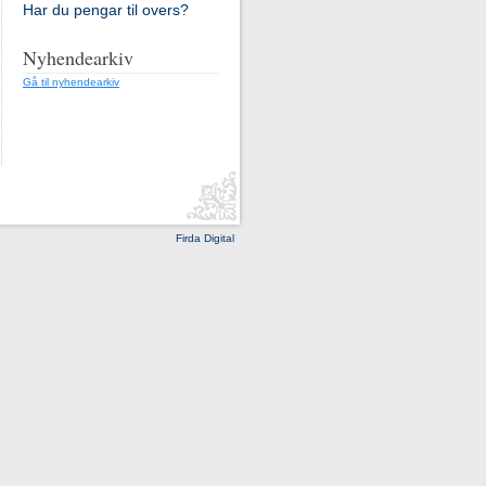
Har du pengar til overs?
Nyhendearkiv
Gå til nyhendearkiv
Firda Digital