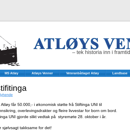
– tek historia inn i framti
MS Atløy
Atløys Venner
Veteranbåtlaget Atløy
Landbase
tifitinga
Nyhende
Atløy får 50.000,- i økonomisk støtte frå Stiftinga UNI til
nsikring, overlevingsdrakter og fleire livvestar for born om bord.
tinga UNI gjorde slikt vedtak på styremøte 28. oktober i år.
r sjølvsagt takksame for det!