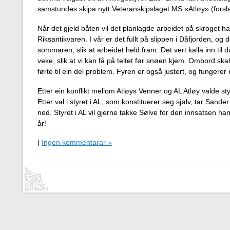
samstundes skipa nytt Veteranskipslaget MS «Atløy» (forsl
Når det gjeld båten vil det planlagde arbeidet på skroget ha
Riksantikvaren. I vår er det fullt på slippen i Dåfjorden, og d
sommaren, slik at arbeidet held fram. Det vert kalla inn til
veke, slik at vi kan få på teltet før snøen kjem. Ombord skal 
førte til ein del problem. Fyren er også justert, og fungerer n
Etter ein konflikt mellom Atløys Venner og AL Atløy valde st
Etter val i styret i AL, som konstituerer seg sjølv, tar Sander
ned. Styret i AL vil gjerne takke Sølve for den innsatsen h
år!
|
Ingen kommentarar »