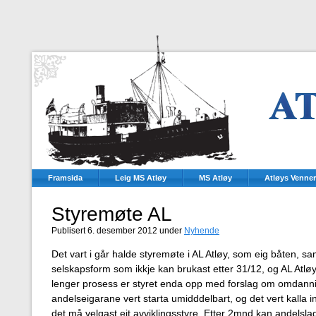
Framsida
Leig MS Atløy
MS Atløy
Atløys Venner
Styremøte AL
Publisert 6. desember 2012 under
Nyhende
Det vart i går halde styremøte i AL Atløy, som eig båten, s
selskapsform som ikkje kan brukast etter 31/12, og AL Atløy
lenger prosess er styret enda opp med forslag om omdannin
andelseigarane vert starta umidddelbart, og det vert kalla in
det må velgast eit avviklingsstyre. Etter 2mnd kan andelsla