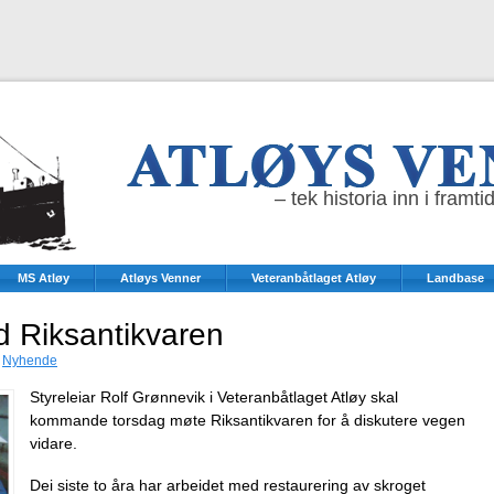
– tek historia inn i framti
MS Atløy
Atløys Venner
Veteranbåtlaget Atløy
Landbase
d Riksantikvaren
r
Nyhende
Styreleiar Rolf Grønnevik i Veteranbåtlaget Atløy skal
kommande torsdag møte Riksantikvaren for å diskutere vegen
vidare.
Dei siste to åra har arbeidet med restaurering av skroget