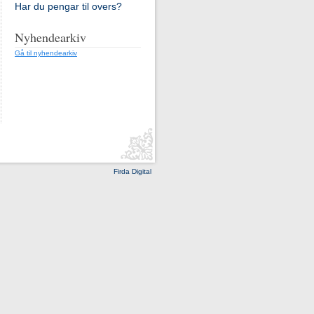
Har du pengar til overs?
Nyhendearkiv
Gå til nyhendearkiv
Firda Digital